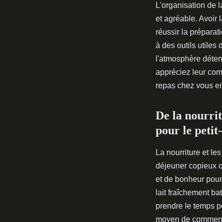
L'organisation de l
et agréable. Avoir 
réussir la préparat
à des outils utiles 
l'atmosphère déten
appréciez leur comm
repas chez vous e
De la nourrit
pour le petit
La nourriture et le
déjeuner copieux o
et de bonheur pour
lait fraîchement ba
prendre le temps p
moyen de commenc