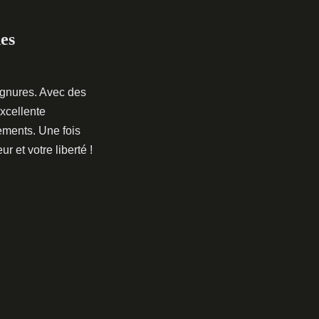
es
tignures. Avec des
excellente
ements. Une fois
r et votre liberté !