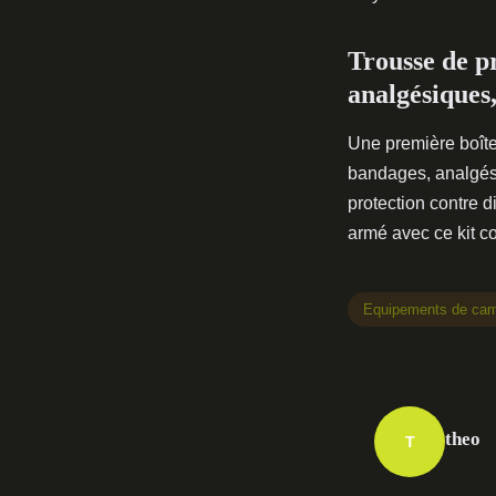
Trousse de p
analgésiques,
Une première boîte 
bandages, analgésiq
protection contre 
armé avec ce kit co
Equipements de ca
theo
T