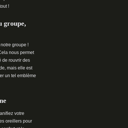
out !
u groupe,
notre groupe !
 Cela nous permet
é de rouvrir des
e, mais elle est
ner un tel emblème
nne
nifiez votre
s oreillers pour