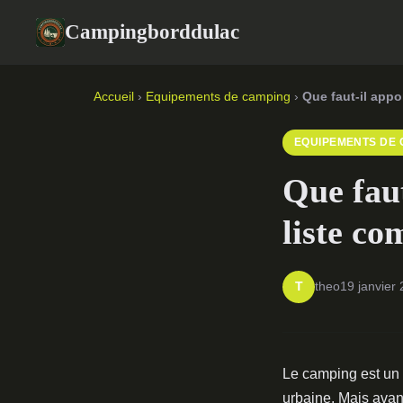
Campingborddulac
Accueil
›
Equipements de camping
›
Que faut-il appo
EQUIPEMENTS DE 
Que fau
liste co
theo
19 janvier
T
Le camping est un e
urbaine. Mais avant