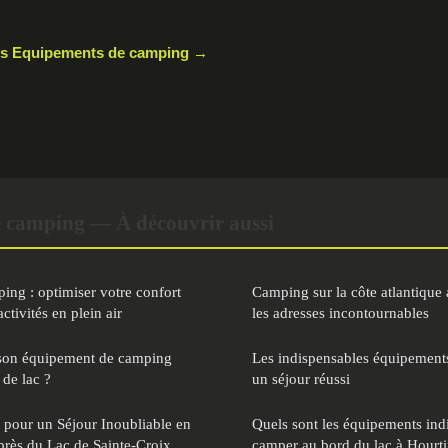
cles Equipements de camping →
 camping — À découvrir aussi
ng : optimiser votre confort
Camping sur la côte atlantique 
activités en plein air
les adresses incontournables
son équipement de camping
Les indispensables équipement
de lac ?
un séjour réussi
pour un Séjour Inoubliable en
Quels sont les équipements ind
rès du Lac de Sainte-Croix
camper au bord du lac à Hourti