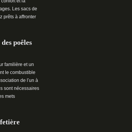
confort et la
ages. Les sacs de
 prêts à affronter
 des poêles
r familière et un
nt le combustible
sociation de l'un à
uls sont nécessaires
des mets
fetière