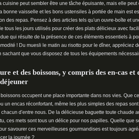
a cuisine peut sembler être une tâche épuisante, mais elle peut
la bonne vaisselle et les bons ustensiles à portée de main est e
ion des repas. Pensez à des articles tels qu'un ouvre-boîte et 
de tous les jours utilisés pour créer des plats délicieux avec facil
due qui résulte de la présence de ces éléments essentiels à po
odité ! Du muesli le matin au risotto pour le dîner, appréciez 
n sachant que vous disposez de tous les équipements nécessai
ure et des boissons, y compris des en-cas et 
-déjeuner
s boissons occupent une place importante dans nos vies. Que ce s
u un encas réconfortant, même les plus simples des repas sont 
 chacun d'entre nous. De la délicieuse baguette toute chaude 
ttu, ces mets sont tous un délice pour nos papilles. Quelle que so
our savourer ces merveilleuses gourmandises est toujours agréa
er la journée ?