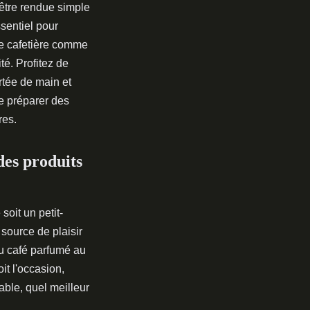
 être rendue simple
ssentiel pour
une cafetière comme
ité. Profitez de
rtée de main et
de préparer des
res.
des produits
oit un petit-
source de plaisir
au café parfumé au
it l'occasion,
ble, quel meilleur