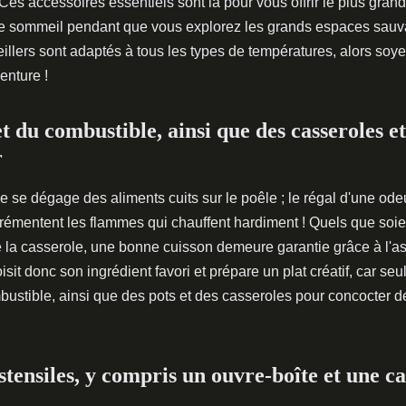
s accessoires essentiels sont là pour vous offrir le plus grand 
 de sommeil pendant que vous explorez les grands espaces sauv
illers sont adaptés à tous les types de températures, alors soyez
enture !
 du combustible, ainsi que des casseroles et
r
se dégage des aliments cuits sur le poêle ; le régal d'une odeu
agrémentent les flammes qui chauffent hardiment ! Quels que soie
 de la casserole, une bonne cuisson demeure garantie grâce à l'as
isit donc son ingrédient favori et prépare un plat créatif, car se
bustible, ainsi que des pots et des casseroles pour concocter 
ustensiles, y compris un ouvre-boîte et une ca