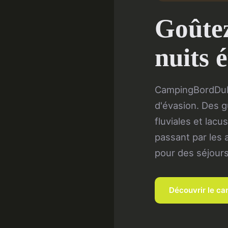
Goûtez
nuits é
CampingBordDuL
d'évasion. Des g
fluviales et lac
passant par les ac
pour des séjour
Découvrir le c