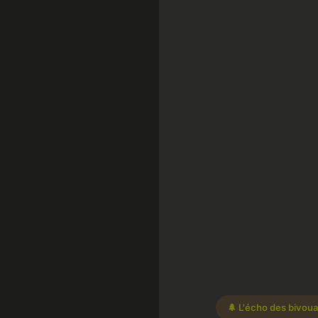
🌲 L'écho des bivou